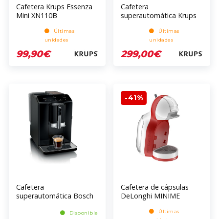
Cafetera Krups Essenza
Cafetera
Mini XN110B
superautomática Krups
Arabica Quattro Force
Últimas
Últimas
EA8110
unidades
unidades
99,90€
299,00€
-41%
Cafetera
Cafetera de cápsulas
superautomática Bosch
DeLonghi MINIME
Serie 2 TIE20119 1,4 L
DOLCE GUSTO
Últimas
EDG305.WR 0132180823
Disponible