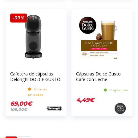
-37%
Cafetera de cápsulas
Cápsulas Dolce Gusto
Delonghi DOLCE GUSTO
Cafe con Leche
EDG226.A
Descafeinado 16
Últimas
unidades
Disponible
unidades
4,49€
69,00€
109,00€