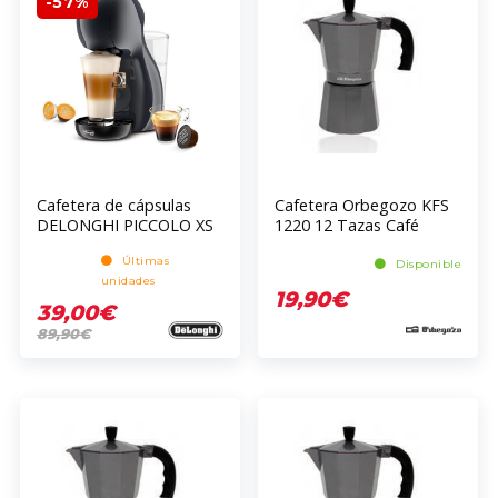
-57%
Cafetera de cápsulas
Cafetera Orbegozo KFS
DELONGHI PICCOLO XS
1220 12 Tazas Café
EDG210
Molido Plata
Últimas
Disponible
unidades
19,90€
39,00€
89,90€