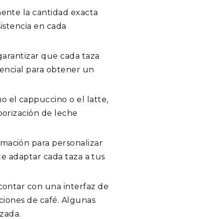
mente la cantidad exacta
sistencia en cada
 garantizar que cada taza
sencial para obtener un
o el cappuccino o el latte,
porización de leche
amación para personalizar
te adaptar cada taza a tus
contar con una interfaz de
pciones de café. Algunas
nzada.