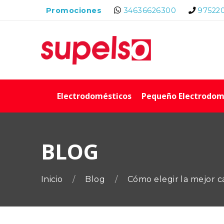
Promociones
34636626300
97522
Electrodomésticos
Pequeño Electrodom
BLOG
Inicio
Blog
Cómo elegir la mejor c