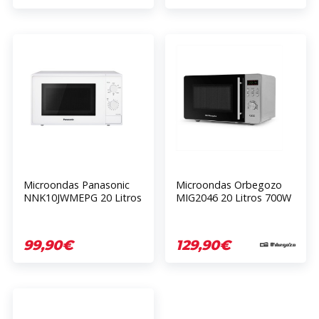
Microondas Panasonic
Microondas Orbegozo
NNK10JWMEPG 20 Litros
MIG2046 20 Litros 700W
Blanco Grill 1000W 800W
Blanco 5 Niveles
25.5cm 330mm 258mm
443mm
99,90€
129,90€