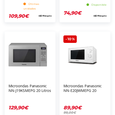
Últimas
Disponible
unidades
74,90€
109,90€
-10%
Microondas Panasonic
Microondas Panasonic
NN-J19KSMEPG 20 Litros
NN-E20JWMEPG 20
5 Niveles Potencia 800W
Litros Blanco 5 Niveles
Grill 1000W Acero Inox
Potencia 800W 25.5cm
330mm 258mm 443mm
129,90€
89,90€
99,00€