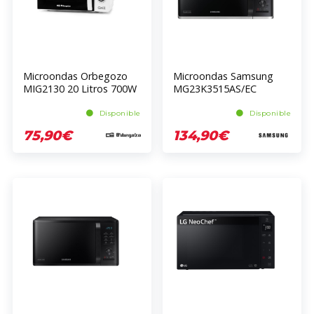
Microondas Orbegozo
Microondas Samsung
MIG2130 20 Litros 700W
MG23K3515AS/EC
Grill 900W 5 Niveles
44.6cm 24.3cm 36.1cm
Disponible
Disponible
75,90€
134,90€