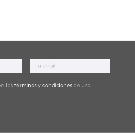
on los
términos y condiciones
de uso