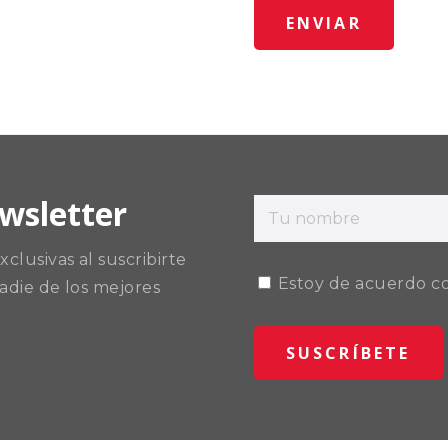
wsletter
clusivas al suscribirte
Estoy de acuerdo c
adie de los mejores