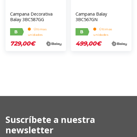
Campana Decorativa
Campana Balay
Balay 3BC587GG
3BC567GN
Últimas
Últimas
B
B
unidades
unidades
729,00€
499,00€
Suscríbete a nuestra
newsletter