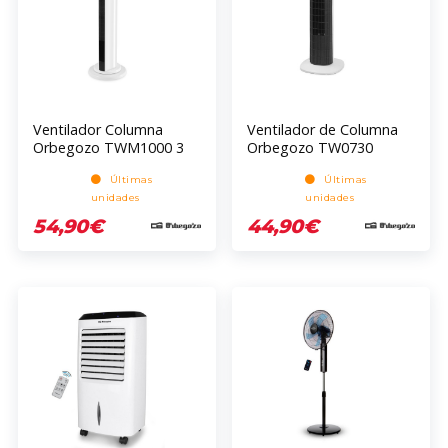
Ventilador Columna
Ventilador de Columna
Orbegozo TWM1000 3
Orbegozo TW0730
Velocidades Oscilante 50
790mm Blanco 3
Últimas
Últimas
Watts LED 850mm
Velocidades 45W
unidades
unidades
54,90€
44,90€