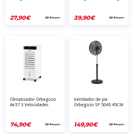
3 Velocidades 6 Aspas
2 Velocidades 5 Aspas
40 Watts 60 Min
60W 40cm
27,90€
39,90€
Climatizador Orbegozo
Ventilador de pie
Air37 3 Velocidades
Orbegozo SF 5045 45CM
Oscilante 65W
6 Velocidades 85W
Temporizador 12h
Motor DC
Blanco
74,90€
149,90€