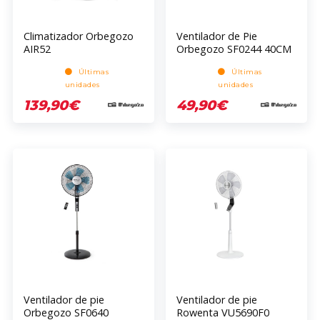
Climatizador Orbegozo
Ventilador de Pie
AIR52
Orbegozo SF0244 40CM
3 Velocidades 5 Aspas
Últimas
Últimas
Oscilante 55 Watts
unidades
unidades
Temporizador Negro
139,90€
49,90€
Ventilador de pie
Ventilador de pie
Orbegozo SF0640
Rowenta VU5690F0