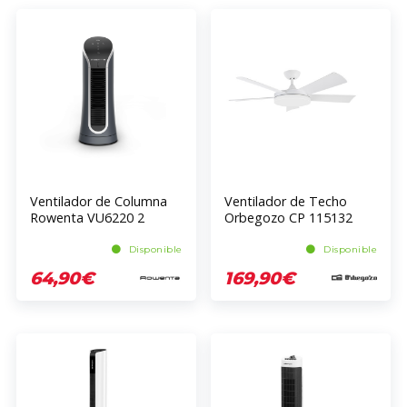
Ventilador de Columna
Ventilador de Techo
Rowenta VU6220 2
Orbegozo CP 115132
Velocidades 30 Watts
Blanco 5 Aspas 6
Velocidades 40 Watts
Disponible
Disponible
132cm Con Luz
64,90€
169,90€
Temporizador Mando
Programable